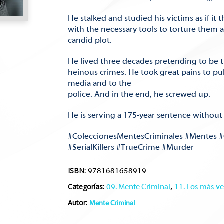
He stalked and studied his victims as if it
with the necessary tools to torture them
candid plot.
He lived three decades pretending to be t
heinous crimes. He took great pains to pu
media and to the
police. And in the end, he screwed up.
He is serving a 175-year sentence without 
#ColeccionesMentesCriminales #Mentes #
#SerialKillers #TrueCrime #Murder
ISBN:
9781681658919
Categorías:
,
09. Mente Criminal
11. Los más v
Autor:
Mente Criminal