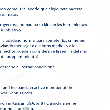
cido como BTK, apodo que eligió para hacerse
ar, matar.
royectos», preparaba su kit con las herramientas
 su objetivo.
un ciudadano normal para cometer los crímenes
nviando mensajes a distintos medios y a los
ué hechos pueden considerarse la semilla del mal
entir arrepentimiento?
erecho a libertad condicional.
r and husband, an active member of the
 was Dennis Rader.
own in Kansas, USA, as BTK, a nickname he
turing, and killing.