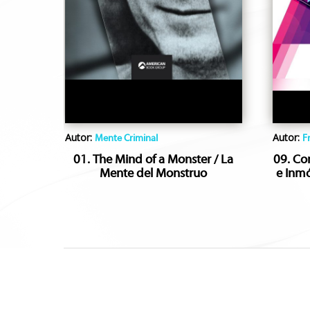
Autor:
Autor:
Mente Criminal
F
01. The Mind of a Monster / La
09. Co
Mente del Monstruo
e Inmó