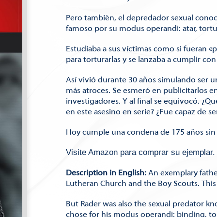
Pero también, el depredador sexual cono
famoso por su modus operandi: atar, tortur
Estudiaba a sus víctimas como si fueran «p
para torturarlas y se lanzaba a cumplir con
Así vivió durante 30 años simulando ser 
más atroces. Se esmeró en publicitarlos e
investigadores. Y al final se equivocó. ¿Q
en este asesino en serie? ¿Fue capaz de s
Hoy cumple una condena de 175 años sin d
Visite Amazon para comprar su ejemplar.
Description in English:
An exemplary fathe
Lutheran Church and the Boy Scouts. This
But Rader was also the sexual predator kn
chose for his modus operandi: binding, tor