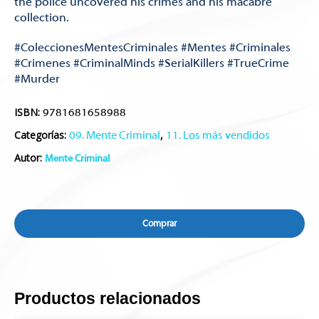
the police uncovered his crimes and his macabre
collection.
#ColeccionesMentesCriminales #Mentes #Criminales
#Crimenes #CriminalMinds #SerialKillers #TrueCrime
#Murder
ISBN:
9781681658988
Categorías:
,
09. Mente Criminal
11. Los más vendidos
Autor:
Mente Criminal
Comprar
Productos relacionados