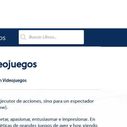
os
deojuegos
en Videojuegos
ejecutor de acciones, sino para un espectador
ow).
uietar, apasionar, entusiasmar e impresionar. En
téticas de grandes juegos de ayer y hoy, viendo