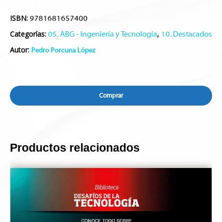
ISBN:
9781681657400
Categorías:
,
05. ABG - Ingeniería y Tecnología
10. Destacados
Autor:
Pedro Porcuna López
Comprar
Productos relacionados